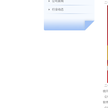
公司新闻
二
行业动态
二
统
公
软
公