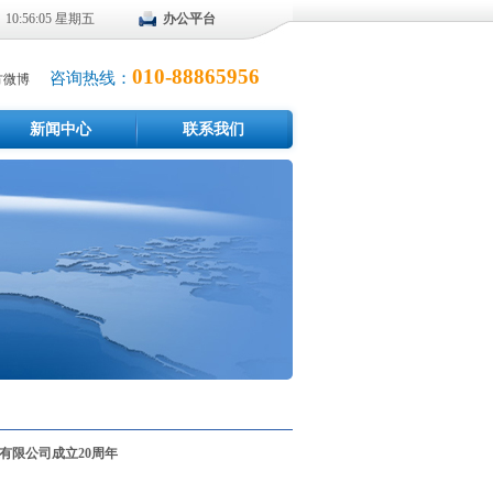
 10:56:06 星期五
办公平台
010-88865956
咨询热线：
方微博
新闻中心
联系我们
有限公司成立20周年