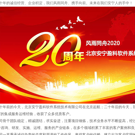
十年的诚信经营、企业积淀，我们风雨同舟、携手向前。未来在我们安宁人的手中
十年前的今天，北京安宁盈科软件系统技术有限公司在北京起航；二十年后的今天，
IT的集成服务运维经验，收获了众多优质客户。
司骨干团队稳定，精诚团结，求实奋进，注重项目锤炼，技术业务水平不断提高，经
件咨询、研发、实施、运维、服务的产业链条，在多个领域积累了丰富的客户案例和良
司一直秉承诚信负责的态度和严谨的工作作风，赢得客户的信赖，建立起与客户牢固