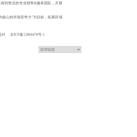
从售前到售后的专业销售&服务团队，开展
为核心的市场竞争力”为目标，拓展区域
安宁盈科
京ICP备12004470号-1