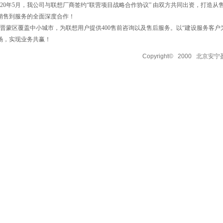
020年5月，我公司与联想厂商签约“联营项目战略合作协议” 由双方共同出资，打造
销售到服务的全面深度合作！
晋蒙区覆盖中小城市，为联想用户提供400售前咨询以及售后服务。以“建设服务客户
场，实现业务共赢！
Copyright© 2000 北京