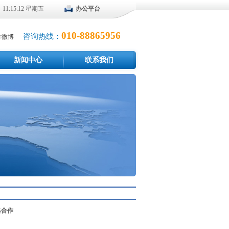
 11:15:12 星期五
办公平台
010-88865956
咨询热线：
方微博
新闻中心
联系我们
略合作